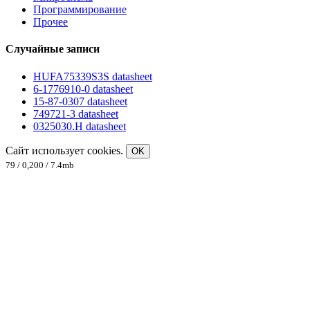
Программирование
Прочее
Случайные записи
HUFA75339S3S datasheet
6-1776910-0 datasheet
15-87-0307 datasheet
749721-3 datasheet
0325030.H datasheet
Сайт использует cookies.
OK
79 / 0,200 / 7.4mb