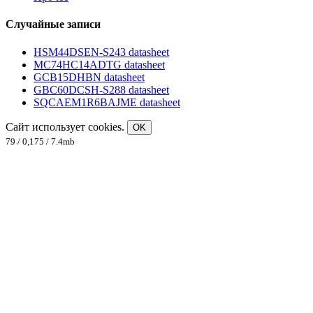
Случайные записи
HSM44DSEN-S243 datasheet
MC74HC14ADTG datasheet
GCB15DHBN datasheet
GBC60DCSH-S288 datasheet
SQCAEM1R6BAJME datasheet
Сайт использует cookies.
OK
79 / 0,175 / 7.4mb