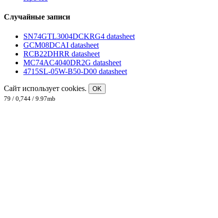
Случайные записи
SN74GTL3004DCKRG4 datasheet
GCM08DCAI datasheet
RCB22DHRR datasheet
MC74AC4040DR2G datasheet
4715SL-05W-B50-D00 datasheet
Сайт использует cookies.
OK
79 / 0,744 / 9.97mb