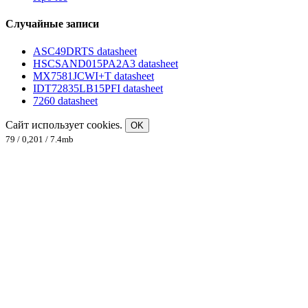
Случайные записи
ASC49DRTS datasheet
HSCSAND015PA2A3 datasheet
MX7581JCWI+T datasheet
IDT72835LB15PFI datasheet
7260 datasheet
Сайт использует cookies.
OK
79 / 0,201 / 7.4mb