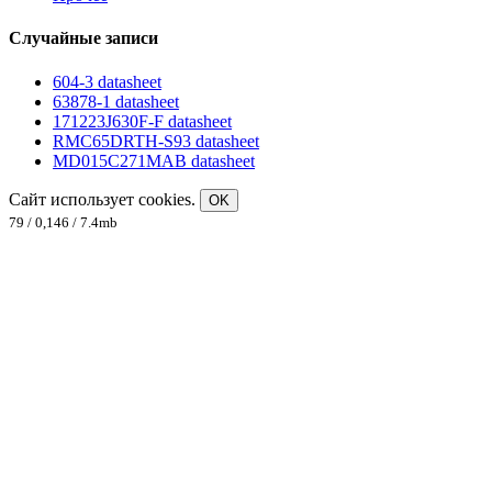
Случайные записи
604-3 datasheet
63878-1 datasheet
171223J630F-F datasheet
RMC65DRTH-S93 datasheet
MD015C271MAB datasheet
Сайт использует cookies.
OK
79 / 0,146 / 7.4mb