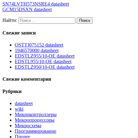
SN74LVTH573NSRE4 datasheet
GCM15DSXN datasheet
Найти:
Свежие записи
OSTTJ075152 datasheet
1946570000 datasheet
EDSTLZ955/10-OE datasheet
EDSTL955/10-OE datasheet
EDSTLZ950/10-OE datasheet
Свежие комментарии
Рубрики
datasheet
wiki
Микроконтроллеры
Микропроцессоры
Микросхема
Программирование
Прочее