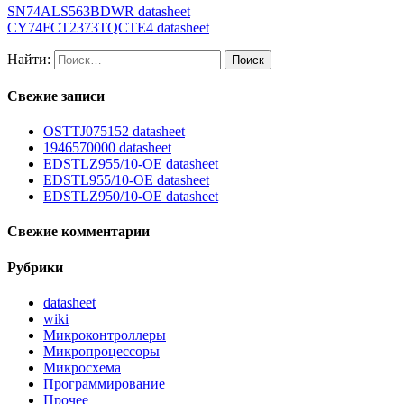
SN74ALS563BDWR datasheet
CY74FCT2373TQCTE4 datasheet
Найти:
Свежие записи
OSTTJ075152 datasheet
1946570000 datasheet
EDSTLZ955/10-OE datasheet
EDSTL955/10-OE datasheet
EDSTLZ950/10-OE datasheet
Свежие комментарии
Рубрики
datasheet
wiki
Микроконтроллеры
Микропроцессоры
Микросхема
Программирование
Прочее