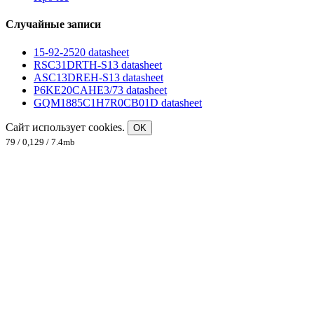
Случайные записи
15-92-2520 datasheet
RSC31DRTH-S13 datasheet
ASC13DREH-S13 datasheet
P6KE20CAHE3/73 datasheet
GQM1885C1H7R0CB01D datasheet
Сайт использует cookies.
OK
79 / 0,129 / 7.4mb