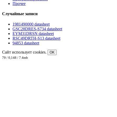
Прочее
Случайные записи
1981490000 datasheet
GSC28DRES-S734 datasheet
EYM31DRSN datasheet
RSC49DRTH-S13 datasheet
94853 datasheet
Сайт использует cookies.
OK
79 / 0,148 / 7.4mb