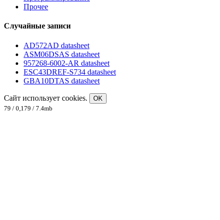
Прочее
Случайные записи
AD572AD datasheet
ASM06DSAS datasheet
957268-6002-AR datasheet
ESC43DREF-S734 datasheet
GBA10DTAS datasheet
Сайт использует cookies.
OK
79 / 0,179 / 7.4mb