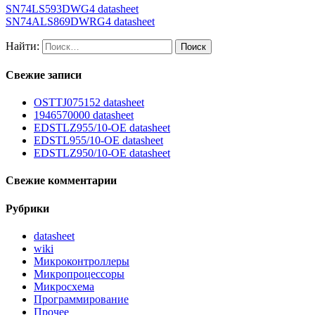
SN74LS593DWG4 datasheet
SN74ALS869DWRG4 datasheet
Найти:
Свежие записи
OSTTJ075152 datasheet
1946570000 datasheet
EDSTLZ955/10-OE datasheet
EDSTL955/10-OE datasheet
EDSTLZ950/10-OE datasheet
Свежие комментарии
Рубрики
datasheet
wiki
Микроконтроллеры
Микропроцессоры
Микросхема
Программирование
Прочее