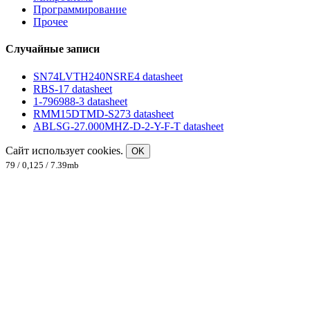
Программирование
Прочее
Случайные записи
SN74LVTH240NSRE4 datasheet
RBS-17 datasheet
1-796988-3 datasheet
RMM15DTMD-S273 datasheet
ABLSG-27.000MHZ-D-2-Y-F-T datasheet
Сайт использует cookies.
OK
79 / 0,125 / 7.39mb