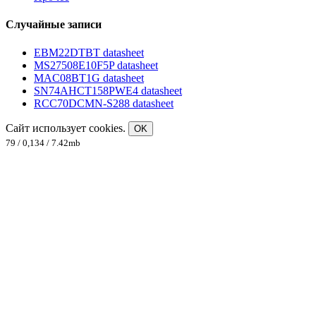
Случайные записи
EBM22DTBT datasheet
MS27508E10F5P datasheet
MAC08BT1G datasheet
SN74AHCT158PWE4 datasheet
RCC70DCMN-S288 datasheet
Сайт использует cookies.
OK
79 / 0,134 / 7.42mb