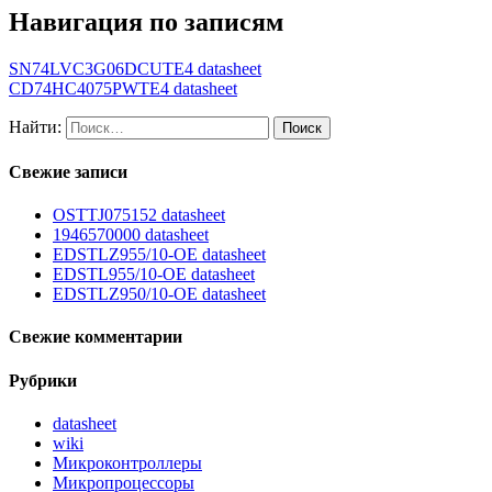
Навигация по записям
SN74LVC3G06DCUTE4 datasheet
CD74HC4075PWTE4 datasheet
Найти:
Свежие записи
OSTTJ075152 datasheet
1946570000 datasheet
EDSTLZ955/10-OE datasheet
EDSTL955/10-OE datasheet
EDSTLZ950/10-OE datasheet
Свежие комментарии
Рубрики
datasheet
wiki
Микроконтроллеры
Микропроцессоры