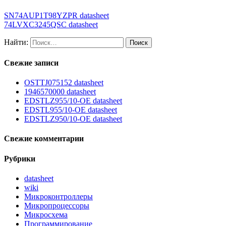
SN74AUP1T98YZPR datasheet
74LVXC3245QSC datasheet
Найти:
Свежие записи
OSTTJ075152 datasheet
1946570000 datasheet
EDSTLZ955/10-OE datasheet
EDSTL955/10-OE datasheet
EDSTLZ950/10-OE datasheet
Свежие комментарии
Рубрики
datasheet
wiki
Микроконтроллеры
Микропроцессоры
Микросхема
Программирование