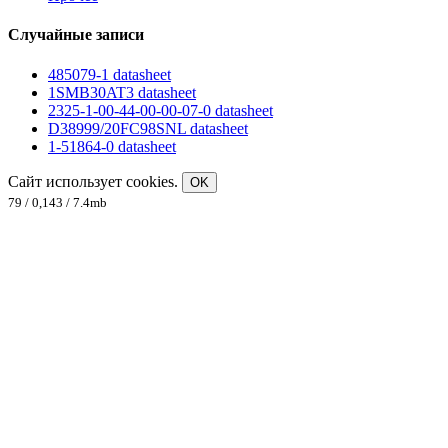
Случайные записи
485079-1 datasheet
1SMB30AT3 datasheet
2325-1-00-44-00-00-07-0 datasheet
D38999/20FC98SNL datasheet
1-51864-0 datasheet
Сайт использует cookies.
OK
79 / 0,143 / 7.4mb