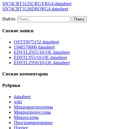
SN74CBT3125CRGYRG4 datasheet
SN74CBT3126DBQRG4 datasheet
Найти:
Свежие записи
OSTTJ075152 datasheet
1946570000 datasheet
EDSTLZ955/10-OE datasheet
EDSTL955/10-OE datasheet
EDSTLZ950/10-OE datasheet
Свежие комментарии
Рубрики
datasheet
wiki
Микроконтроллеры
Микропроцессоры
Микросхема
Программирование
Прочее