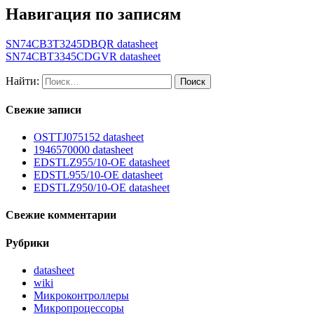
Навигация по записям
SN74CB3T3245DBQR datasheet
SN74CBT3345CDGVR datasheet
Найти:
Свежие записи
OSTTJ075152 datasheet
1946570000 datasheet
EDSTLZ955/10-OE datasheet
EDSTL955/10-OE datasheet
EDSTLZ950/10-OE datasheet
Свежие комментарии
Рубрики
datasheet
wiki
Микроконтроллеры
Микропроцессоры