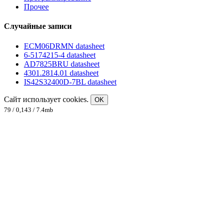
Прочее
Случайные записи
ECM06DRMN datasheet
6-5174215-4 datasheet
AD7825BRU datasheet
4301.2814.01 datasheet
IS42S32400D-7BL datasheet
Сайт использует cookies.
OK
79 / 0,143 / 7.4mb