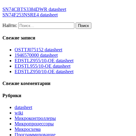
SN74CBTS3384DWR datasheet
SN74F253NSRE4 datasheet
Найти:
Свежие записи
OSTTJ075152 datasheet
1946570000 datasheet
EDSTLZ955/10-OE datasheet
EDSTL955/10-OE datasheet
EDSTLZ950/10-OE datasheet
Свежие комментарии
Рубрики
datasheet
wiki
Микроконтроллеры
Микропроцессоры
Микросхема
Программирование