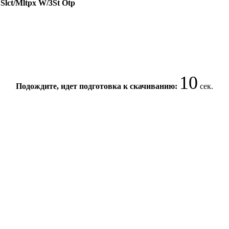
 Slct/Mltpx W/3St Otp
10
Подождите, идет подготовка к скачиванию:
сек.