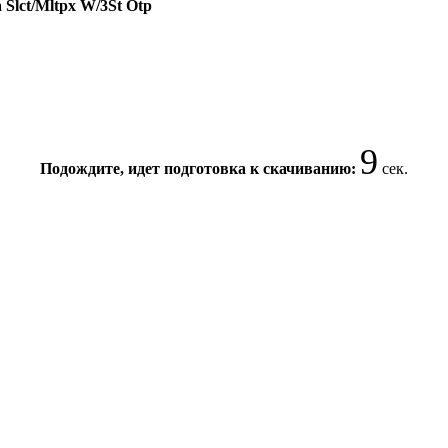
a Slct/Mltpx W/3St Otp
9
Подождите, идет подготовка к скачиванию:
сек.