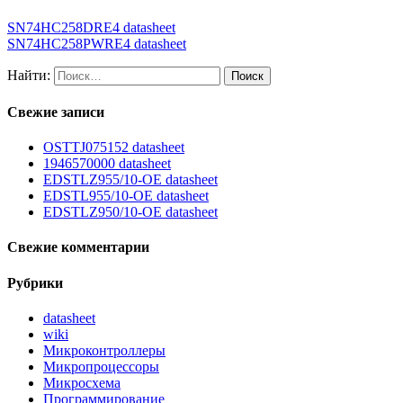
SN74HC258DRE4 datasheet
SN74HC258PWRE4 datasheet
Найти:
Свежие записи
OSTTJ075152 datasheet
1946570000 datasheet
EDSTLZ955/10-OE datasheet
EDSTL955/10-OE datasheet
EDSTLZ950/10-OE datasheet
Свежие комментарии
Рубрики
datasheet
wiki
Микроконтроллеры
Микропроцессоры
Микросхема
Программирование