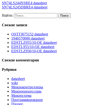
SN74LS244NSRE4 datasheet
SN74LS245DBRE4 datasheet
Найти:
Свежие записи
OSTTJ075152 datasheet
1946570000 datasheet
EDSTLZ955/10-OE datasheet
EDSTL955/10-OE datasheet
EDSTLZ950/10-OE datasheet
Свежие комментарии
Рубрики
datasheet
wiki
Микроконтроллеры
Микропроцессоры
Микросхема
Программирование
Прочее