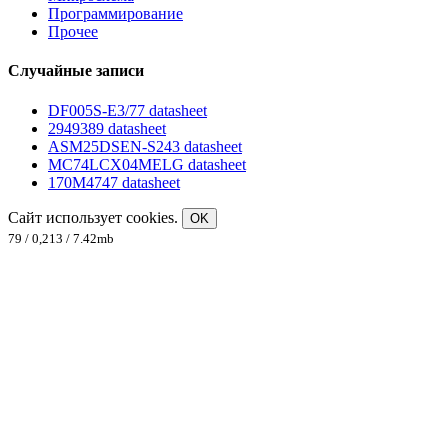
Программирование
Прочее
Случайные записи
DF005S-E3/77 datasheet
2949389 datasheet
ASM25DSEN-S243 datasheet
MC74LCX04MELG datasheet
170M4747 datasheet
Сайт использует cookies.
OK
79 / 0,213 / 7.42mb