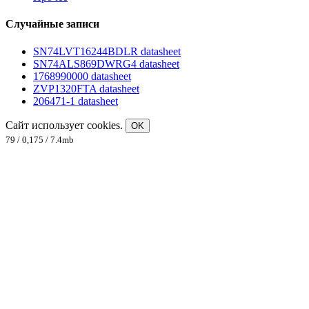
Случайные записи
SN74LVT16244BDLR datasheet
SN74ALS869DWRG4 datasheet
1768990000 datasheet
ZVP1320FTA datasheet
206471-1 datasheet
Сайт использует cookies.
OK
79 / 0,175 / 7.4mb