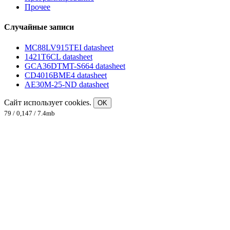
Прочее
Случайные записи
MC88LV915TEI datasheet
1421T6CL datasheet
GCA36DTMT-S664 datasheet
CD4016BME4 datasheet
AE30M-25-ND datasheet
Сайт использует cookies.
OK
79 / 0,147 / 7.4mb