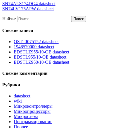
SN74ALS174DG4 datasheet
SN74LV175APW datasheet
Найти:
Свежие записи
OSTTJ075152 datasheet
1946570000 datasheet
EDSTLZ955/10-OE datasheet
EDSTL955/10-OE datasheet
EDSTLZ950/10-OE datasheet
Свежие комментарии
Рубрики
datasheet
wiki
Микроконтроллеры
Микропроцессоры
Микросхема
Программирование
Прочее