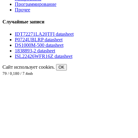
Программирование
Прочее
Случайные записи
IDT72271LA20TFI datasheet
P0724UBLRP datasheet
DS1000M-500 datasheet
1838893-2 datasheet
ISL22426WFR16Z datasheet
Сайт использует cookies.
OK
79 / 0,180 / 7.4mb