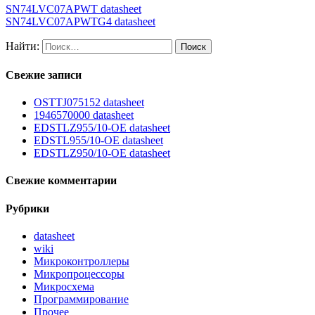
SN74LVC07APWT datasheet
SN74LVC07APWTG4 datasheet
Найти:
Свежие записи
OSTTJ075152 datasheet
1946570000 datasheet
EDSTLZ955/10-OE datasheet
EDSTL955/10-OE datasheet
EDSTLZ950/10-OE datasheet
Свежие комментарии
Рубрики
datasheet
wiki
Микроконтроллеры
Микропроцессоры
Микросхема
Программирование
Прочее