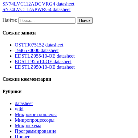
SN74LVC112ADGVRG4 datasheet
SN74LVC112APWRG4 datasheet
Найти:
Свежие записи
OSTTJ075152 datasheet
1946570000 datasheet
EDSTLZ955/10-OE datasheet
EDSTL955/10-OE datasheet
EDSTLZ950/10-OE datasheet
Свежие комментарии
Рубрики
datasheet
wiki
Микроконтроллеры
Микропроцессоры
Микросхема
Программирование
Прочее