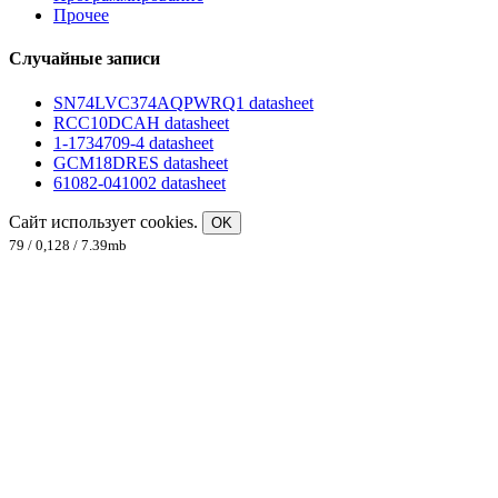
Прочее
Случайные записи
SN74LVC374AQPWRQ1 datasheet
RCC10DCAH datasheet
1-1734709-4 datasheet
GCM18DRES datasheet
61082-041002 datasheet
Сайт использует cookies.
OK
79 / 0,128 / 7.39mb