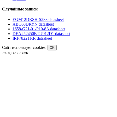
Случайные записи
EGM12DRSH-S288 datasheet
ABC60DRYN datasheet
1658-G21-01-P10-8A datasheet
DEA252450BT-7012D1 datasheet
IRF7822TRR datasheet
Сайт использует cookies.
OK
79 / 0,145 / 7.4mb