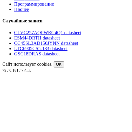
Программирование
Прочее
Случайные записи
CLVC257AQPWRG4Q1 datasheet
ESM44DRTH datasheet
CC45SL3AD150JYNN datasheet
LTC6905CS5-133 datasheet
GSC18DRAS datasheet
Сайт использует cookies.
OK
79 / 0,181 / 7.4mb