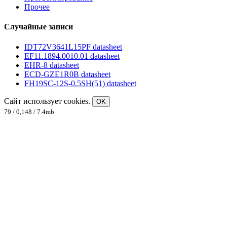
Прочее
Случайные записи
IDT72V3641L15PF datasheet
EF11.1894.0010.01 datasheet
EHR-8 datasheet
ECD-GZE1R0B datasheet
FH19SC-12S-0.5SH(51) datasheet
Сайт использует cookies.
OK
79 / 0,148 / 7.4mb