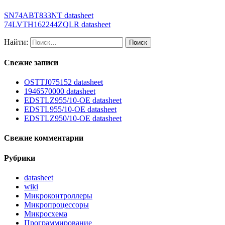
SN74ABT833NT datasheet
74LVTH162244ZQLR datasheet
Найти:
Свежие записи
OSTTJ075152 datasheet
1946570000 datasheet
EDSTLZ955/10-OE datasheet
EDSTL955/10-OE datasheet
EDSTLZ950/10-OE datasheet
Свежие комментарии
Рубрики
datasheet
wiki
Микроконтроллеры
Микропроцессоры
Микросхема
Программирование