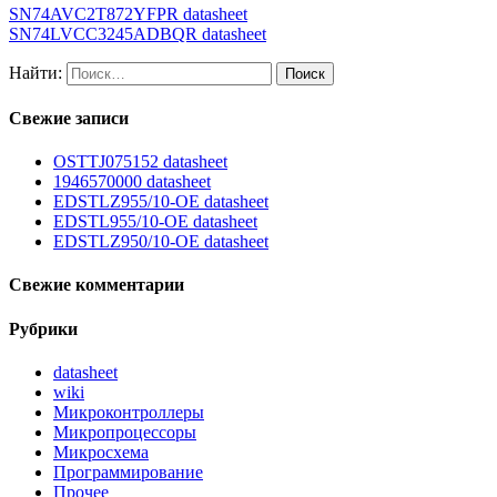
SN74AVC2T872YFPR datasheet
SN74LVCC3245ADBQR datasheet
Найти:
Свежие записи
OSTTJ075152 datasheet
1946570000 datasheet
EDSTLZ955/10-OE datasheet
EDSTL955/10-OE datasheet
EDSTLZ950/10-OE datasheet
Свежие комментарии
Рубрики
datasheet
wiki
Микроконтроллеры
Микропроцессоры
Микросхема
Программирование
Прочее