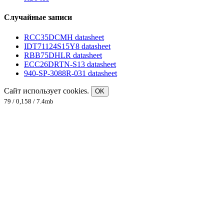
Случайные записи
RCC35DCMH datasheet
IDT71124S15Y8 datasheet
RBB75DHLR datasheet
ECC26DRTN-S13 datasheet
940-SP-3088R-031 datasheet
Сайт использует cookies.
OK
79 / 0,158 / 7.4mb