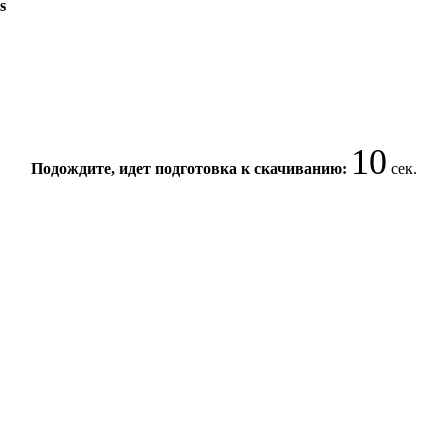
s
9
Подождите, идет подготовка к скачиванию:
сек.