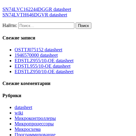
SN74LVC162244DGGR datasheet
SN74LVTH646DGVR datasheet
Найти:
Свежие записи
OSTTJ075152 datasheet
1946570000 datasheet
EDSTLZ955/10-OE datasheet
EDSTL955/10-OE datasheet
EDSTLZ950/10-OE datasheet
Свежие комментарии
Рубрики
datasheet
wiki
Микроконтроллеры
Микропроцессоры
Микросхема
Программирование