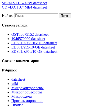
SN74LVTH574PW datasheet
CD74ACT374ME4 datasheet
Найти:
Свежие записи
OSTTJ075152 datasheet
1946570000 datasheet
EDSTLZ955/10-OE datasheet
EDSTL955/10-OE datasheet
EDSTLZ950/10-OE datasheet
Свежие комментарии
Рубрики
datasheet
wiki
Микроконтроллеры
Микропроцессоры
Микросхема
Программирование
Прочее