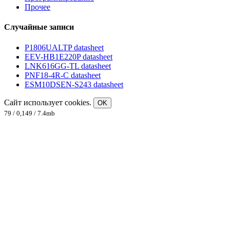
Прочее
Случайные записи
P1806UALTP datasheet
EEV-HB1E220P datasheet
LNK616GG-TL datasheet
PNF18-4R-C datasheet
ESM10DSEN-S243 datasheet
Сайт использует cookies.
OK
79 / 0,149 / 7.4mb