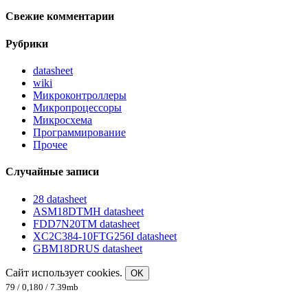
Свежие комментарии
Рубрики
datasheet
wiki
Микроконтроллеры
Микропроцессоры
Микросхема
Программирование
Прочее
Случайные записи
28 datasheet
ASM18DTMH datasheet
FDD7N20TM datasheet
XC2C384-10FTG256I datasheet
GBM18DRUS datasheet
Сайт использует cookies.
OK
79 / 0,180 / 7.39mb