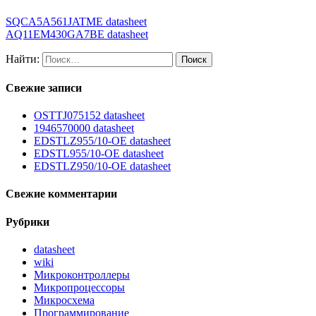
SQCA5A561JATME datasheet
AQ11EM430GA7BE datasheet
Найти:
Свежие записи
OSTTJ075152 datasheet
1946570000 datasheet
EDSTLZ955/10-OE datasheet
EDSTL955/10-OE datasheet
EDSTLZ950/10-OE datasheet
Свежие комментарии
Рубрики
datasheet
wiki
Микроконтроллеры
Микропроцессоры
Микросхема
Программирование