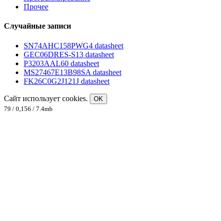
Прочее
Случайные записи
SN74AHC158PWG4 datasheet
GEC06DRES-S13 datasheet
P3203AAL60 datasheet
MS27467E13B98SA datasheet
FK26C0G2J121J datasheet
Сайт использует cookies.
OK
79 / 0,156 / 7.4mb