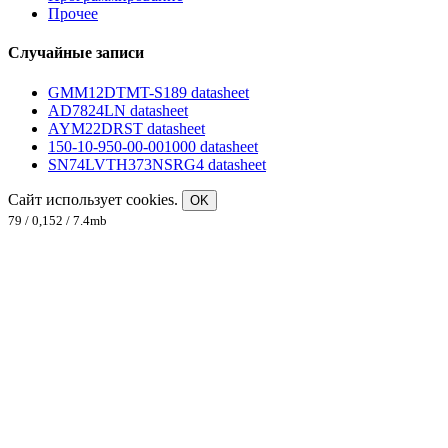
Прочее
Случайные записи
GMM12DTMT-S189 datasheet
AD7824LN datasheet
AYM22DRST datasheet
150-10-950-00-001000 datasheet
SN74LVTH373NSRG4 datasheet
Сайт использует cookies.
OK
79 / 0,152 / 7.4mb