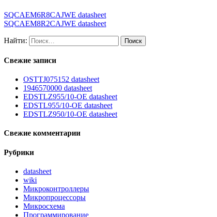
SQCAEM6R8CAJWE datasheet
SQCAEM8R2CAJWE datasheet
Найти:
Свежие записи
OSTTJ075152 datasheet
1946570000 datasheet
EDSTLZ955/10-OE datasheet
EDSTL955/10-OE datasheet
EDSTLZ950/10-OE datasheet
Свежие комментарии
Рубрики
datasheet
wiki
Микроконтроллеры
Микропроцессоры
Микросхема
Программирование