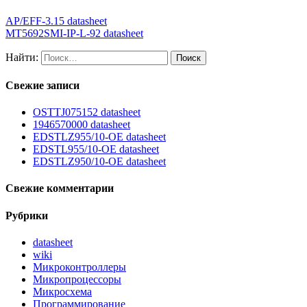
AP/EFF-3.15 datasheet
MT5692SMI-IP-L-92 datasheet
Найти:
Свежие записи
OSTTJ075152 datasheet
1946570000 datasheet
EDSTLZ955/10-OE datasheet
EDSTL955/10-OE datasheet
EDSTLZ950/10-OE datasheet
Свежие комментарии
Рубрики
datasheet
wiki
Микроконтроллеры
Микропроцессоры
Микросхема
Программирование