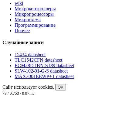
wiki
Микроконтроллеры
Микропроцессоры
Микросхема
Программирование
Прочее
Случайные записи
15434 datasheet
TLC1542CFN datasheet
ECM28DTBN-S189 datasheet
SLW-102-01-G-S datasheet
MAX3001EEWP+T datasheet
Сайт использует cookies.
OK
79 / 0,753 / 9.97mb