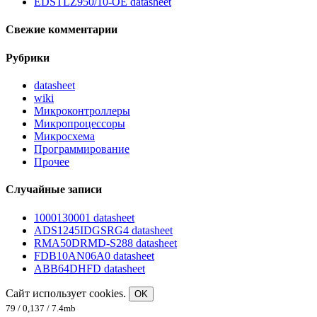
EDSTLZ950/10-OE datasheet
Свежие комментарии
Рубрики
datasheet
wiki
Микроконтроллеры
Микропроцессоры
Микросхема
Программирование
Прочее
Случайные записи
1000130001 datasheet
ADS1245IDGSRG4 datasheet
RMA50DRMD-S288 datasheet
FDB10AN06A0 datasheet
ABB64DHFD datasheet
Сайт использует cookies.
OK
79 / 0,137 / 7.4mb