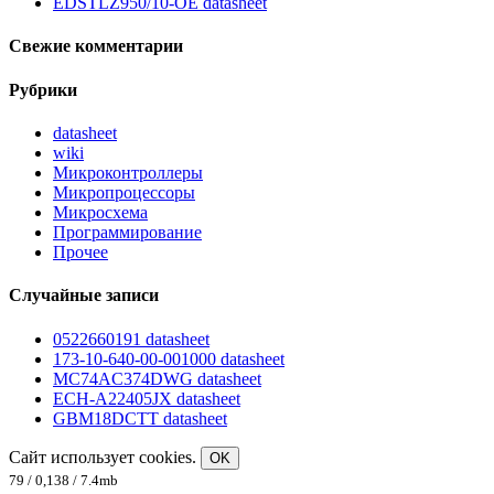
EDSTLZ950/10-OE datasheet
Свежие комментарии
Рубрики
datasheet
wiki
Микроконтроллеры
Микропроцессоры
Микросхема
Программирование
Прочее
Случайные записи
0522660191 datasheet
173-10-640-00-001000 datasheet
MC74AC374DWG datasheet
ECH-A22405JX datasheet
GBM18DCTT datasheet
Сайт использует cookies.
OK
79 / 0,138 / 7.4mb