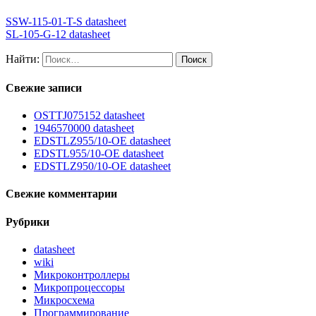
SSW-115-01-T-S datasheet
SL-105-G-12 datasheet
Найти:
Свежие записи
OSTTJ075152 datasheet
1946570000 datasheet
EDSTLZ955/10-OE datasheet
EDSTL955/10-OE datasheet
EDSTLZ950/10-OE datasheet
Свежие комментарии
Рубрики
datasheet
wiki
Микроконтроллеры
Микропроцессоры
Микросхема
Программирование