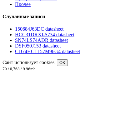
Прочее
Случайные записи
150684J63DC datasheet
HCC31DRXI-S734 datasheet
SN74LS74ADR datasheet
DSF050J153 datasheet
CD74HCT157M96G4 datasheet
Сайт использует cookies.
OK
79 / 0,768 / 9.96mb