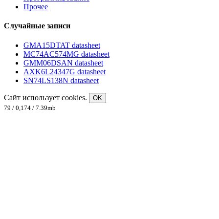
Прочее
Случайные записи
GMA15DTAT datasheet
MC74AC574MG datasheet
GMM06DSAN datasheet
AXK6L24347G datasheet
SN74LS138N datasheet
Сайт использует cookies.
OK
79 / 0,174 / 7.39mb