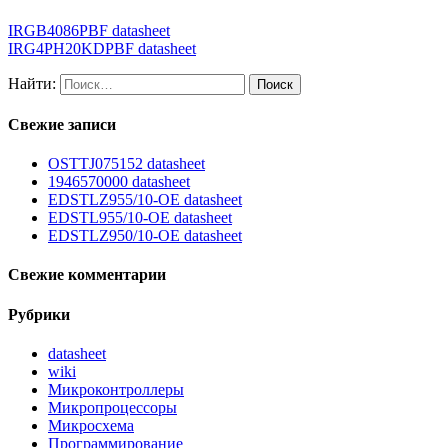
IRGB4086PBF datasheet
IRG4PH20KDPBF datasheet
Найти:
Свежие записи
OSTTJ075152 datasheet
1946570000 datasheet
EDSTLZ955/10-OE datasheet
EDSTL955/10-OE datasheet
EDSTLZ950/10-OE datasheet
Свежие комментарии
Рубрики
datasheet
wiki
Микроконтроллеры
Микропроцессоры
Микросхема
Программирование